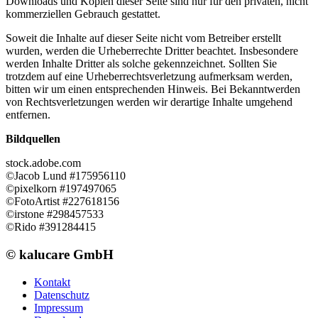
Downloads und Kopien dieser Seite sind nur für den privaten, nicht
kommerziellen Gebrauch gestattet.
Soweit die Inhalte auf dieser Seite nicht vom Betreiber erstellt
wurden, werden die Urheberrechte Dritter beachtet. Insbesondere
werden Inhalte Dritter als solche gekennzeichnet. Sollten Sie
trotzdem auf eine Urheberrechtsverletzung aufmerksam werden,
bitten wir um einen entsprechenden Hinweis. Bei Bekanntwerden
von Rechtsverletzungen werden wir derartige Inhalte umgehend
entfernen.
Bildquellen
stock.adobe.com
©Jacob Lund #175956110
©pixelkorn #197497065
©FotoArtist #227618156
©irstone #298457533
©Rido #391284415
© kalucare GmbH
Kontakt
Datenschutz
Impressum